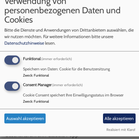
Verwendung von
Bildrechte
Jugendarbeit St. Martin
verlängert! Auch
personenbezogenen Daten und
Bewerbungen für weniger Stunden sind willkommen.
Cookies
(Stand 6.7.26)
Bitte die Dienste und Anwendungen von Drittanbietern auswählen, die
Außerdem suchen wir eine
Pädagogische Kraft für die
wir nutzen möchten.
Für weitere Informationen bitte unsere
Kinder- und Jugendarbeit (m/w/d) für 20
Datenschutzhinweise
lesen.
Wochenstunden
Funktional
(immer erforderlich)
Nähere Infos in unserer
Stellenbörse
Speichern von Daten: Cookie für die Benutzersitzung
Zweck
:
Funktional
Consent Manager
(immer erforderlich)
Cookie Consent speichert Ihre Einwilligungsstatus im Browser
Zweck
:
Funktional
Infos zur Stelle können bei Pfarrerin Sabrina Kielon,
sabrina.kielon@elkb.de
, Jugendreferentin Pauline
Auswahl akzeptieren
Alle akzeptieren
Proske
pauline.proske@elkb.de
oder
Realisiert mit Klaro!
Geschäftsführerin Claudia Popp