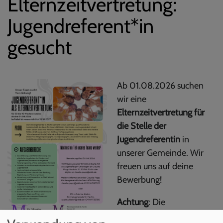
Elternzeitvertretung:
Jugendreferent*in
gesucht
Ab 01.08.2026 suchen
wir eine
Elternzeitvertretung für
die Stelle der
Jugendreferentin
in
unserer Gemeinde. Wir
freuen uns auf deine
Bewerbung!
Achtung
: Die
Bewerbungsfrist wurde