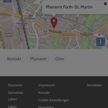
Pfarramt Fürth-St. Martin
i
Kontakt
Pfarramt
Orte
Hauptnavigation
Fußbereichsmenü
Benutzermen
Startseite
Impressum
Anmelden
Gemeinde.
Kontakt
Leben
Cookie-Einstellungen
Leben.
Newsletter