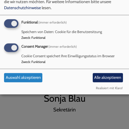
eine andere Kontoverbindung samt besonderem
die wir nutzen möchten.
Für weitere Informationen bitte unsere
Datenschutzhinweise
lesen.
Verwendungszweck gibt. Beachten Sie hierzu bitte die
Rechnung)
Funktional
(immer erforderlich)
Speichern von Daten: Cookie für die Benutzersitzung
Zweck
:
Funktional
Consent Manager
(immer erforderlich)
Cookie Consent speichert Ihre Einwilligungsstatus im Browser
Zweck
:
Funktional
Auswahl akzeptieren
Alle akzeptieren
Realisiert mit Klaro!
Bildrechte
KG St. Martin
Sonja Blau
Sekretärin