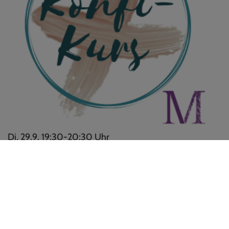
Di, 29.9. 19:30-20:30 Uhr
Konfi-Elternabend
Pfr. Daniel Hufeisen
Fürth
Gemeindehaus St. Martin