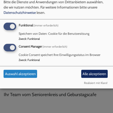
Bitte die Dienste und Anwendungen von Drittanbietern auswählen,
sehr auf Sie.
die wir nutzen möchten.
Für weitere Informationen bitte unsere
Datenschutzhinweise
lesen.
Wer backt gerne Kuchen?
Funktional
(immer erforderlich)
Wir suchen freiwillige ehrenamtliche
Speichern von Daten: Cookie für die Benutzersitzung
Gemeindemitglieder, die gerne mit ihrem Backofen
Zweck
:
Funktional
leckere Kuchen zubereiten und diese für unseren
Consent Manager
(immer erforderlich)
Seniorenkreis oder für das Geburtstagscafe zu
Cookie Consent speichert Ihre Einwilligungsstatus im Browser
Verfügung stellen. Das kann einmal im Jahr oder öfter
Zweck
:
Funktional
sein, ganz wie Sie Zeit und Lust haben. Wir würden uns
auf jeden Fall freuen, neue Rezepte kennen zu lernen.
Auswahl akzeptieren
Alle akzeptieren
Bei Interesse melden Sie sich doch einfach im
Pfarramt. Schon jetzt vielen Dank dafür
Realisiert mit Klaro!
Ihr Team vom Seniorenkreis und Geburstagscafe