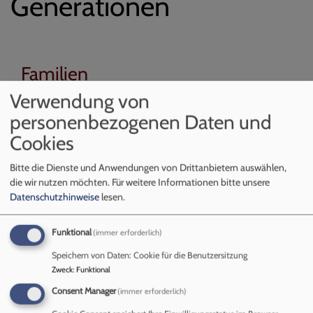
Generationen
Familien
Verwendung von
personenbezogenen Daten und
übe
Weiterlesen
Fam
Cookies
Bitte die Dienste und Anwendungen von Drittanbietern auswählen,
die wir nutzen möchten.
Für weitere Informationen bitte unsere
Erwachsene
Datenschutzhinweise
lesen.
Funktional
(immer erforderlich)
übe
Weiterlesen
Erw
Speichern von Daten: Cookie für die Benutzersitzung
Zweck
:
Funktional
Consent Manager
(immer erforderlich)
Senioren