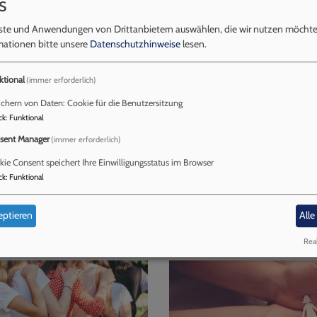
s
nste und Anwendungen von Drittanbietern auswählen, die wir nutzen möcht
mationen bitte unsere
Datenschutzhinweise
lesen.
ktional
(immer erforderlich)
wo viele Menschen gern und engagiert mitarbeiten, in vielen 
chern von Daten: Cookie für die Benutzersitzung
das gemeindliche Leben mit kleineren Kindern und anderen 
ck
:
Funktional
men, Chormitglieder das musikalische Leben bereichern, F
sent Manager
(immer erforderlich)
 und aufrichten, Feste organisieren, Gemeindebriefe austra
ie Consent speichert Ihre Einwilligungsstatus im Browser
inde prägen - immer liegen Geben und Nehmen eng beiein
ck
:
Funktional
eptieren
Alle
GEND
Real