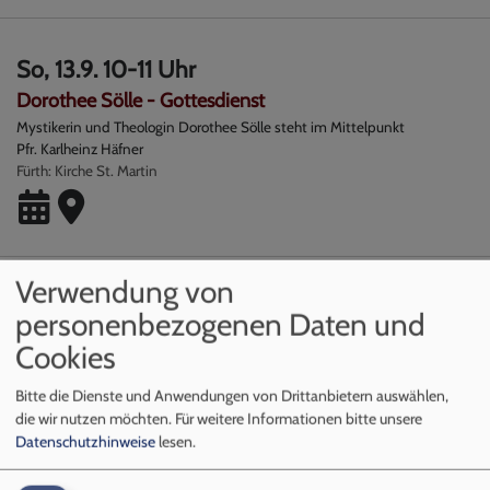
So, 13.9. 10-11 Uhr
Dorothee Sölle - Gottesdienst
Mystikerin und Theologin Dorothee Sölle steht im Mittelpunkt
Pfr. Karlheinz Häfner
Fürth
Kirche St. Martin
Verwendung von
Mi, 16.9. 15:30-17:30 Uhr
personenbezogenen Daten und
Kidstreff
Cookies
Pauline Proske
Fürth
Gemeindehaus St. Martin
Bitte die Dienste und Anwendungen von Drittanbietern auswählen,
die wir nutzen möchten.
Für weitere Informationen bitte unsere
Datenschutzhinweise
lesen.