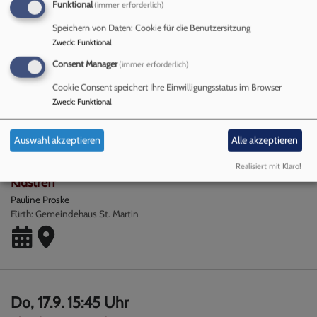
Funktional
(immer erforderlich)
Do, 17.9. 15 Uhr
Speichern von Daten: Cookie für die Benutzersitzung
Altenheimgottesdienst
Zweck
:
Funktional
Pfr. Daniel Hufeisen
Consent Manager
(immer erforderlich)
Fürth
Grete-Schickedanz-Heim
Cookie Consent speichert Ihre Einwilligungsstatus im Browser
Zweck
:
Funktional
Auswahl akzeptieren
Alle akzeptieren
Do, 17.9. 15:30-17:30 Uhr
Realisiert mit Klaro!
Kidstreff
Pauline Proske
Fürth
Gemeindehaus St. Martin
Do, 17.9. 15:45 Uhr