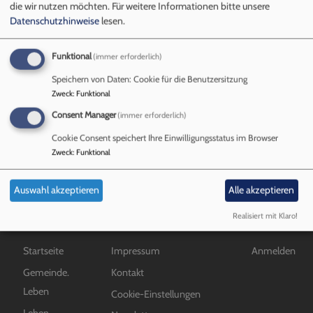
Kirchenpflegerin
die wir nutzen möchten.
Für weitere Informationen bitte unsere
Datenschutzhinweise
lesen.
Funktional
(immer erforderlich)
Mitarbeiter*innen
Speichern von Daten: Cookie für die Benutzersitzung
Zweck
:
Funktional
Consent Manager
(immer erforderlich)
übe
Weiterlesen
Mit
Cookie Consent speichert Ihre Einwilligungsstatus im Browser
Zweck
:
Funktional
Auswahl akzeptieren
Alle akzeptieren
Realisiert mit Klaro!
Hauptnavigation
Fußbereichsmenü
Benutzermen
Startseite
Impressum
Anmelden
Gemeinde.
Kontakt
Leben
Cookie-Einstellungen
Leben.