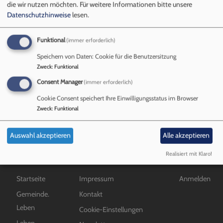
Pfarrer
die wir nutzen möchten.
Für weitere Informationen bitte unsere
Datenschutzhinweise
lesen.
Funktional
(immer erforderlich)
Mitarbeiter*innen
Speichern von Daten: Cookie für die Benutzersitzung
Zweck
:
Funktional
Consent Manager
(immer erforderlich)
übe
Weiterlesen
Mit
Cookie Consent speichert Ihre Einwilligungsstatus im Browser
Zweck
:
Funktional
Auswahl akzeptieren
Alle akzeptieren
Realisiert mit Klaro!
Hauptnavigation
Fußbereichsmenü
Benutzermen
Startseite
Impressum
Anmelden
Gemeinde.
Kontakt
Leben
Cookie-Einstellungen
Leben.