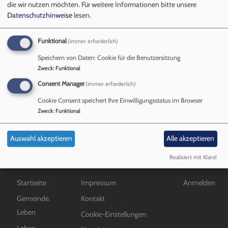
Vikar
die wir nutzen möchten.
Für weitere Informationen bitte unsere
Datenschutzhinweise
lesen.
Funktional
(immer erforderlich)
Mitarbeiter*innen
Speichern von Daten: Cookie für die Benutzersitzung
Zweck
:
Funktional
Consent Manager
(immer erforderlich)
übe
Weiterlesen
Mit
Cookie Consent speichert Ihre Einwilligungsstatus im Browser
Zweck
:
Funktional
Auswahl akzeptieren
Alle akzeptieren
Realisiert mit Klaro!
Hauptnavigation
Fußbereichsmenü
Benutzermen
Startseite
Impressum
Anmelden
Gemeinde.
Kontakt
Leben
Cookie-Einstellungen
Leben.